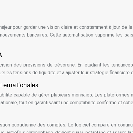
ajeur pour garder une vision claire et constamment à jour de la 
ouvements bancaires. Cette automatisation supprime les saisies
A
 précision des prévisions de trésorerie. En étudiant les tenda
uelles tensions de liquidité et à ajuster leur stratégie financière
nternationales
tabilité capable de gérer plusieurs monnaies. Les plateforme
ernationale, tout en garantissant une comptabilité conforme et cohé
stion quotidienne des comptes. Le logiciel compare en continu 
s, autrefois chronophage, devient quasi instantané et assure la