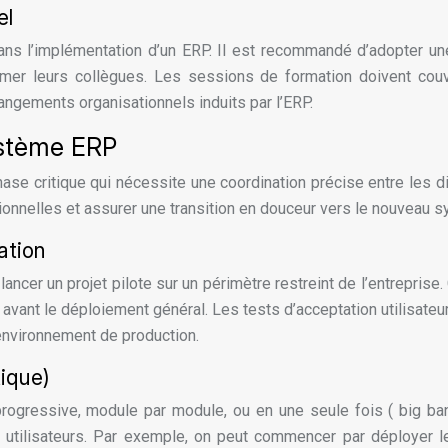
el
 dans l’implémentation d’un ERP. Il est recommandé d’adopter 
ormer leurs collègues. Les sessions de formation doivent couv
ngements organisationnels induits par l’ERP.
ystème ERP
 critique qui nécessite une coordination précise entre les diff
ionnelles et assurer une transition en douceur vers le nouveau 
ation
ncer un projet pilote sur un périmètre restreint de l’entreprise
s avant le déploiement général. Les tests d’acceptation utilisate
environnement de production.
tique)
gressive, module par module, ou en une seule fois ( big bang
 utilisateurs. Par exemple, on peut commencer par déployer le