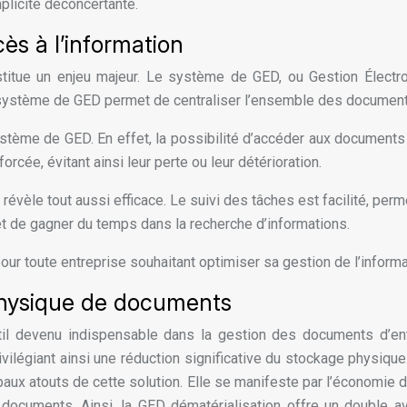
plicité déconcertante.
cès à l’information
onstitue un enjeu majeur. Le système de GED, ou Gestion Élect
ystème de GED permet de centraliser l’ensemble des documents GE
stème de GED. En effet, la possibilité d’accéder aux documents
orcée, évitant ainsi leur perte ou leur détérioration.
évèle tout aussi efficace. Le suivi des tâches est facilité, permet
t de gagner du temps dans la recherche d’informations.
our toute entreprise souhaitant optimiser sa gestion de l’informa
 physique de documents
l devenu indispensable dans la gestion des documents d’entre
ilégiant ainsi une réduction significative du stockage physique.
paux atouts de cette solution. Elle se manifeste par l’économie
ocuments. Ainsi, la GED dématérialisation offre un double av